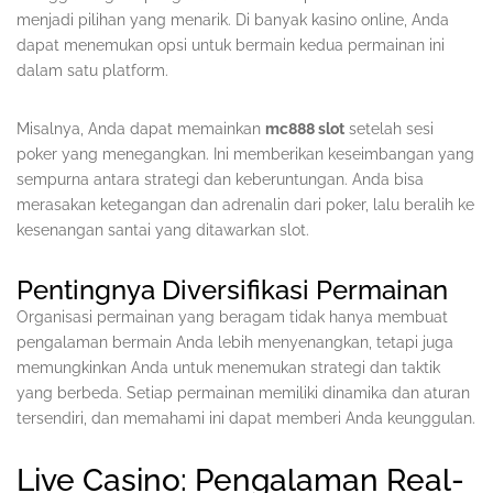
menjadi pilihan yang menarik. Di banyak kasino online, Anda
dapat menemukan opsi untuk bermain kedua permainan ini
dalam satu platform.
Misalnya, Anda dapat memainkan
mc888 slot
setelah sesi
poker yang menegangkan. Ini memberikan keseimbangan yang
sempurna antara strategi dan keberuntungan. Anda bisa
merasakan ketegangan dan adrenalin dari poker, lalu beralih ke
kesenangan santai yang ditawarkan slot.
Pentingnya Diversifikasi Permainan
Organisasi permainan yang beragam tidak hanya membuat
pengalaman bermain Anda lebih menyenangkan, tetapi juga
memungkinkan Anda untuk menemukan strategi dan taktik
yang berbeda. Setiap permainan memiliki dinamika dan aturan
tersendiri, dan memahami ini dapat memberi Anda keunggulan.
Live Casino: Pengalaman Real-