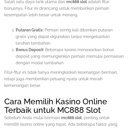
Salah satu daya tarik utama dari
mc888 slot
adalah fitur
bonusnya. Fitur ini dirancang untuk memberikan pemain
kesempatan lebih besar untuk menang.
Putaran Gratis:
Pemain sering kali diberikan putaran
gratis yang dapat digunakan tanpa mengeluarkan
taruhan tambahan.
Bonus Deposit:
Beberapa kasino menawarkan bonus
deposit yang memungkinkan pemain memulai permainan
dengan modal tambahan.
Fitur-fitur ini tidak hanya meningkatkan kesenangan bermain,
tetapi juga memberikan peluang nyata untuk meraih
kemenangan besar.
Cara Memilih Kasino Online
Terbaik untuk MC888 Slot
Sebelum Anda mulai bermain
mc888 slot
, penting untuk
memilih kasino online yang tepat. Ada beberapa faktor yang