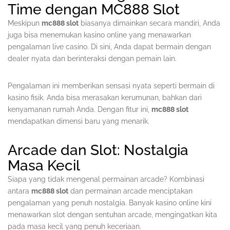
Time dengan MC888 Slot
Meskipun
mc888 slot
biasanya dimainkan secara mandiri, Anda
juga bisa menemukan kasino online yang menawarkan
pengalaman live casino. Di sini, Anda dapat bermain dengan
dealer nyata dan berinteraksi dengan pemain lain.
Pengalaman ini memberikan sensasi nyata seperti bermain di
kasino fisik. Anda bisa merasakan kerumunan, bahkan dari
kenyamanan rumah Anda. Dengan fitur ini,
mc888 slot
mendapatkan dimensi baru yang menarik.
Arcade dan Slot: Nostalgia
Masa Kecil
Siapa yang tidak mengenal permainan arcade? Kombinasi
antara
mc888 slot
dan permainan arcade menciptakan
pengalaman yang penuh nostalgia. Banyak kasino online kini
menawarkan slot dengan sentuhan arcade, mengingatkan kita
pada masa kecil yang penuh keceriaan.