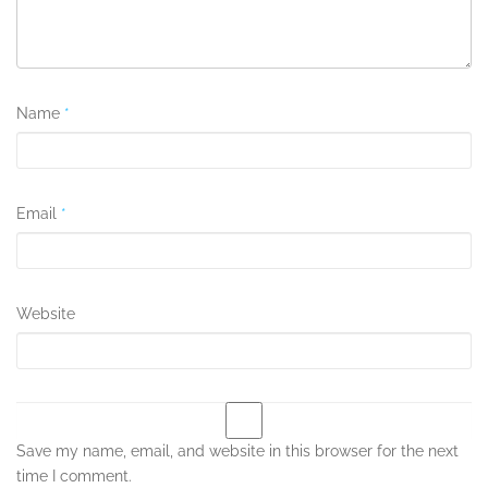
Name
*
Email
*
Website
Save my name, email, and website in this browser for the next
time I comment.